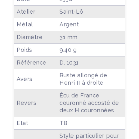
Atelier
Saint-Lô
Métal
Argent
Diamètre
31 mm
Poids
9.40 g
Référence
D. 1031
Buste allongé de
Avers
Henri II à droite
Écu de France
Revers
couronné accosté de
deux H couronnées
Etat
TB
Style particulier pour