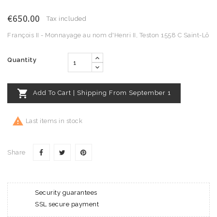
€650.00
Tax included
François II - Monnayage au nom d'Henri II, Teston 1558 C Saint-Lô
Quantity

Add To Cart | Shipping From September 1

Last items in stock
Share
Security guarantees
SSL secure payment