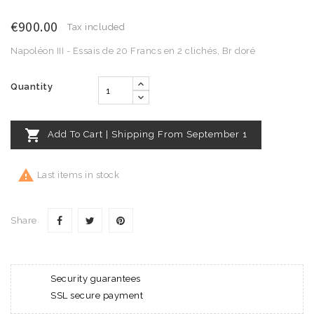
€900.00
Tax included
Napoléon III - Essais de 20 Francs en 2 clichés, Br doré
Quantity

Add To Cart | Shipping From September 1

Last items in stock
Share
Security guarantees
SSL secure payment