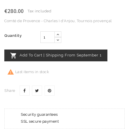
€280.00
Tax included
Comté de Provence - Charles I d'Anjou, Tournois provençal
Quantity

Add To Cart | Shipping From September 1

Last items in stock
Share
Security guarantees
SSL secure payment