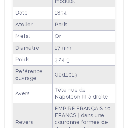
module,
Date
1854
Atelier
Paris
Métal
Or
Diamètre
17 mm
Poids
3.24 g
Référence
Gad.1013
ouvrage
Tête nue de
Avers
Napoléon III à droite
EMPIRE FRANÇAIS 10
FRANCS | dans une
Revers
couronne formée de