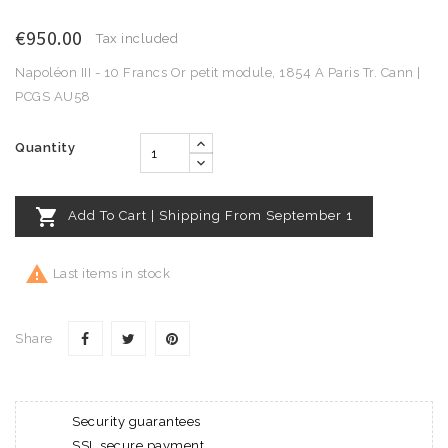
€950.00
Tax included
Napoléon III - 10 Francs Or petit module, 1854 A Paris Tr. Cann |
PCGS AU58
Quantity

Add To Cart | Shipping From September 1

Last items in stock
Share
Security guarantees
SSL secure payment