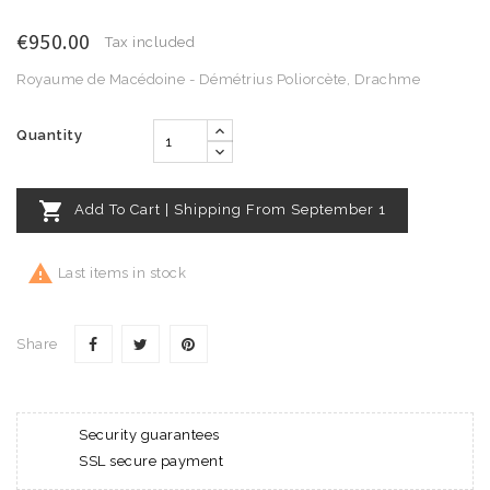
€950.00
Tax included
Royaume de Macédoine - Démétrius Poliorcète, Drachme
Quantity

Add To Cart | Shipping From September 1

Last items in stock
Share
Security guarantees
SSL secure payment