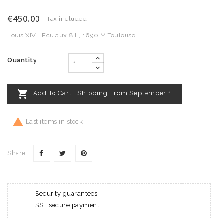
€450.00
Tax included
Louis XIV - Ecu aux 8 L, 1690 M Toulouse
Quantity

Add To Cart | Shipping From September 1

Last items in stock
Share
Security guarantees
SSL secure payment