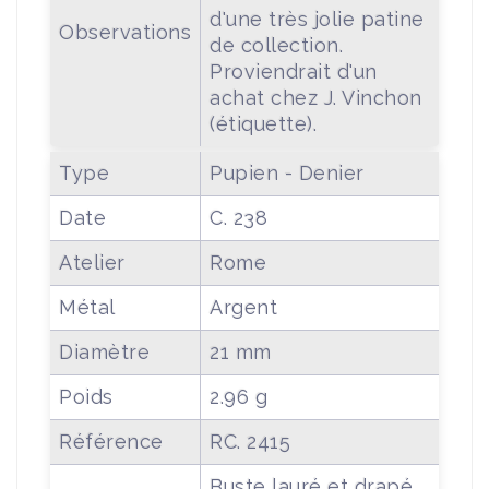
d'une très jolie patine
Observations
de collection.
Proviendrait d'un
achat chez J. Vinchon
(étiquette).
Type
Pupien - Denier
Date
C. 238
Atelier
Rome
Métal
Argent
Diamètre
21 mm
Poids
2.96 g
Référence
RC. 2415
Buste lauré et drapé