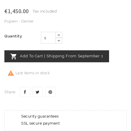
€1,450.00
Tax included
Pupien - Denier
Quantity

Add To Cart | Shipping From September 1

Last items in stock
Share
Security guarantees
SSL secure payment