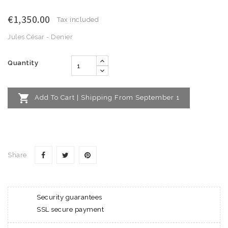
€1,350.00
Tax included
Jules César - Denier
Quantity

Add To Cart | Shipping From September 1
Share
Security guarantees
SSL secure payment