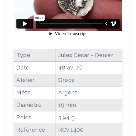
Type
Jules César - Denier
Date
48 av. JC
Atelier
Grèce
Métal
Argent
Diamètre
19 mm
Poids
3.94 g
Référence
RCV.1400