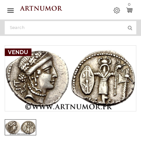
0

VENDU