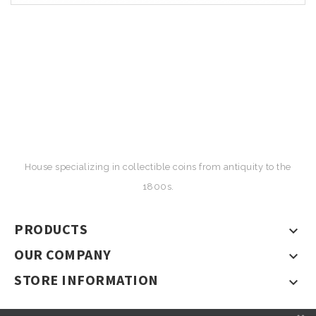
House specializing in collectible coins from antiquity to the
1800s.
PRODUCTS

OUR COMPANY

STORE INFORMATION
