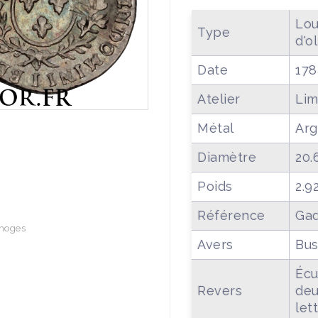
Lou
Type
d'ol
Date
178
Atelier
Li
Métal
Arg
Diamètre
20.
Poids
2.9
Référence
Gad
imoges
Avers
Bus
Écu
Revers
deu
lett