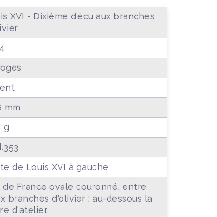
is XVI - Dixième d'écu aux branches
ivier
4
moges
ent
6 mm
2 g
.353
te de Louis XVI à gauche
 de France ovale couronné, entre
x branches d'olivier ; au-dessous la
re d'atelier.