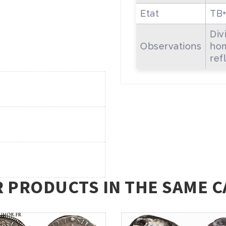
Etat
TB
Div
Observations
hom
ref
R PRODUCTS IN THE SAME C