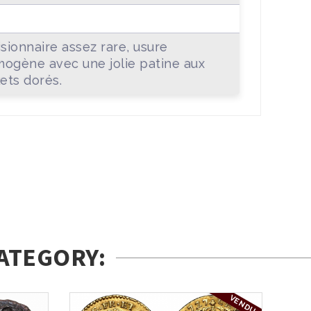
+
isionnaire assez rare, usure
ogène avec une jolie patine aux
lets dorés.
ATEGORY:
VENDU