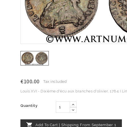
€100.00
Tax included
Louis XVI - Dixième d'écu aux branches d'olivier, 1784 I L
Quantity

Add To Cart | Shipping From September 1