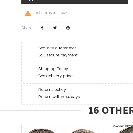

Last items in stock
Share
Security guarantees
SSL secure payment
Shipping Policy
See delivery prices
Returns policy
Return within 14 days
16 OTHE