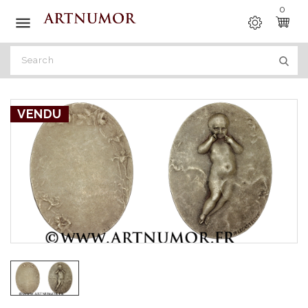
0

VENDU