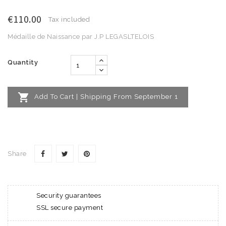
€110.00
Tax included
Médaille de Naissance par J.P LEGASLTELOIS
Quantity

Add To Cart | Shipping From September 1
Share
Security guarantees
SSL secure payment