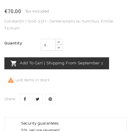
€70.00
Tax included
Constantin I (306-337) - Centenionalis ou nummus, Émilie,
Ticinum.
Quantity

Add To Cart | Shipping From September 1

Last items in stock
Share
Security guarantees
SSL secure payment