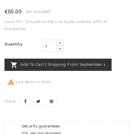
€80.00
Tax included
Louis XIV - Douzième d'écu au buste juvénile, 1661 N
Montpellier
Quantity

Add To Cart | Shipping From September 1

Last items in stock
Share
Security guarantees
SSL secure payment