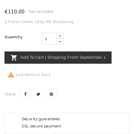
€110.00
Tax included
5 Francs Cérès, 1849 BB Strasbourg
Quantity

Add To Cart | Shipping From September 1

Last items in stock
Share
Security guarantees
SSL secure payment