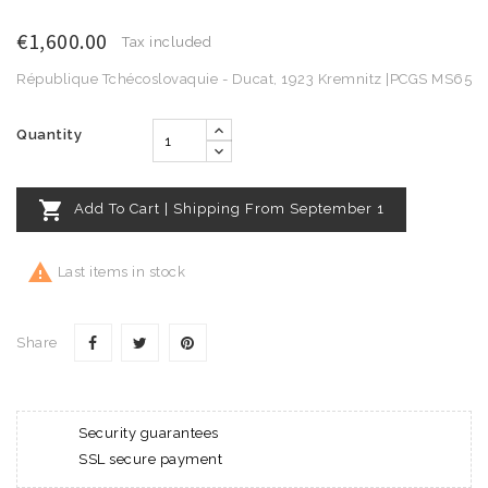
€1,600.00
Tax included
République Tchécoslovaquie - Ducat, 1923 Kremnitz |PCGS MS65
Quantity

Add To Cart | Shipping From September 1

Last items in stock
Share
Security guarantees
SSL secure payment