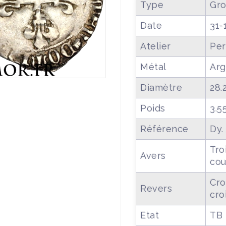
Type
Gro
Date
31-
Atelier
Per
Métal
Arg
Diamètre
28.
Poids
3.5
Référence
Dy.
Tro
Avers
co
Cro
Revers
cro
Etat
TB