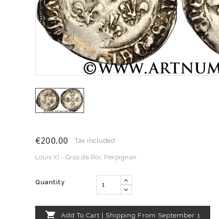
€200.00
Tax included
Louis XI - Gros de Roi, Perpignan
Quantity

Add To Cart | Shipping From September 1