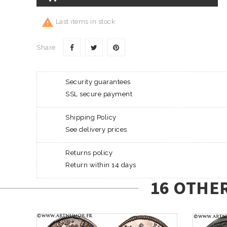

Last items in stock
Share
Security guarantees
SSL secure payment
Shipping Policy
See delivery prices
Returns policy
Return within 14 days
16 OTHE