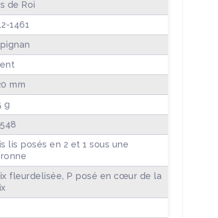
s de Roi
12-1461
pignan
ent
20 mm
5 g
 548
is lis posés en 2 et 1 sous une
uronne
ix fleurdelisée, P posé en cœur de la
ix