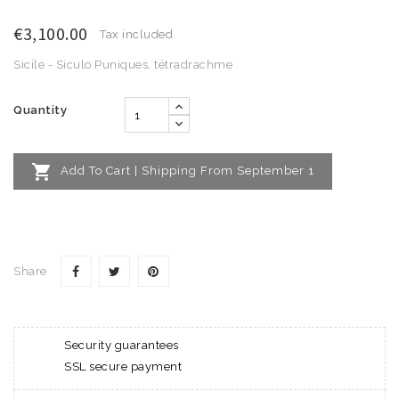
€3,100.00
Tax included
Sicile - Siculo Puniques, tétradrachme
Quantity

Add To Cart | Shipping From September 1
Share
Security guarantees
SSL secure payment