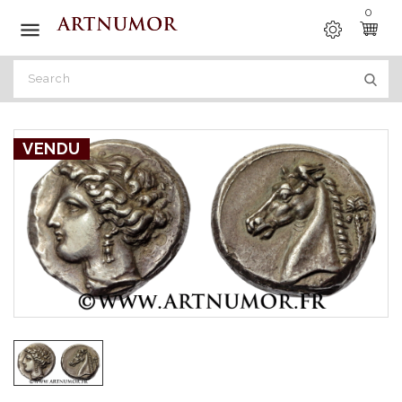
0

VENDU